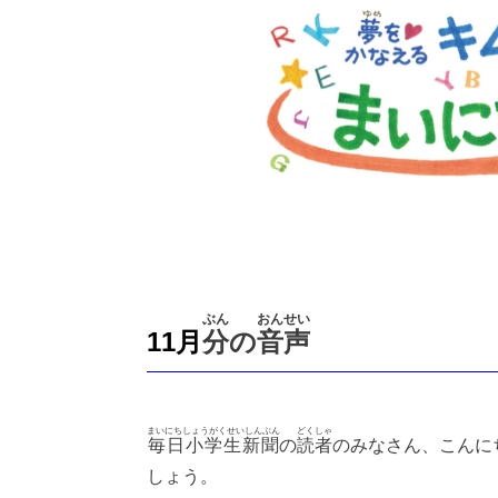
ぶん
おんせい
11月
分
の
音声
まいにちしょうがくせいしんぶん
どくしゃ
毎日小学生新聞
の
読者
のみなさん、こんに
しょう。