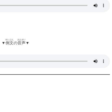
れいぶん
おんせい
▼
例文
の
音声
▼