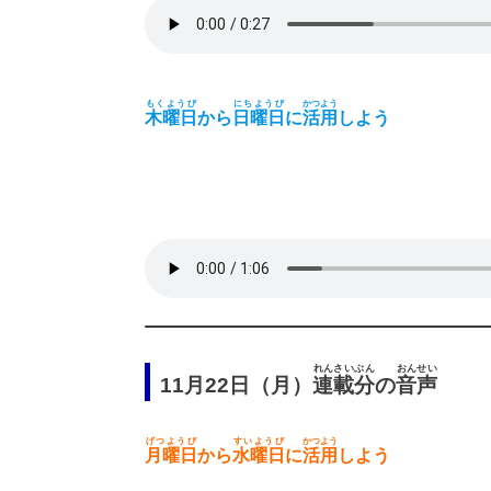
もくようび
にちようび
かつよう
木曜日
から
日曜日
に
活用
しよう
れんさいぶん
おんせい
11月22日（月）
連載分
の
音声
げつようび
すいようび
かつよう
月曜日
から
水曜日
に
活用
しよう