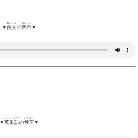
れいぶん
おんせい
▼
例文
の
音声
▼
えいたんご
おんせい
▼
英単語
の
音声
▼