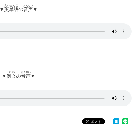
えいたんご
おんせい
▼
英単語
の
音声
▼
れいぶん
おんせい
▼
例文
の
音声
▼