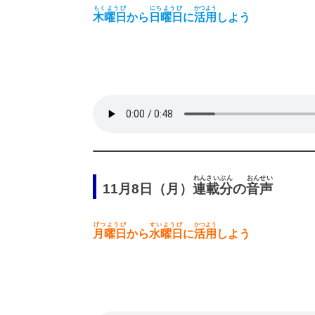
もくようび
にちようび
かつよう
木曜日
から
日曜日
に
活用
しよう
れんさいぶん
おんせい
11月8日（月）
連載分
の
音声
げつようび
すいようび
かつよう
月曜日
から
水曜日
に
活用
しよう