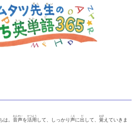
おんせい
かつよう
こえ
だ
おぼ
ちは。
音声
を
活用
して、しっかり
声
に
出
して、
覚
えていきま