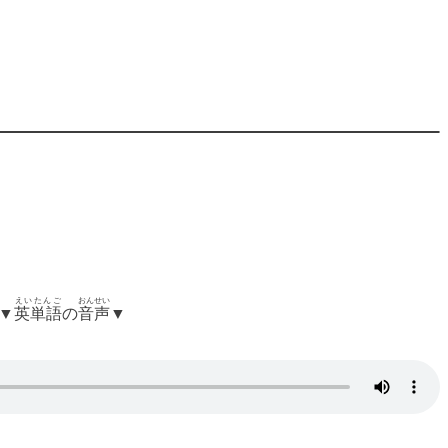
えいたんご
おんせい
▼
英単語
の
音声
▼