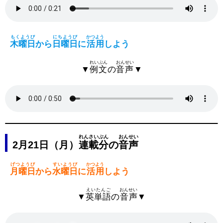
もくようび
にちようび
かつよう
木曜日
から
日曜日
に
活用
しよう
れいぶん
おんせい
▼
例文
の
音声
▼
れんさいぶん
おんせい
2月21日（月）
連載分
の
音声
げつようび
すいようび
かつよう
月曜日
から
水曜日
に
活用
しよう
えいたんご
おんせい
▼
英単語
の
音声
▼