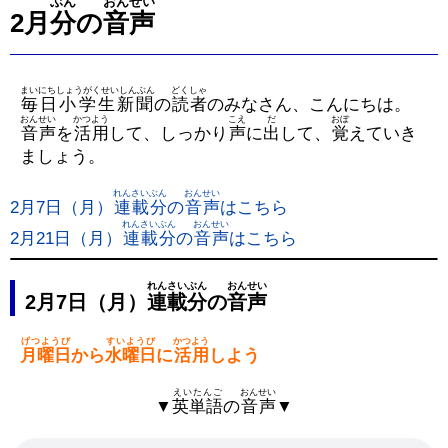
ぶん
おんせい
2月
分
の
音声
まいにちしょうがくせいしんぶん
どくしゃ
毎日小学生新聞
の
読者
のみなさん、こんにちは。
おんせい
かつよう
こえ
だ
おぼ
音声
を
活用
して、しっかり
声
に
出
して、
覚
えていき
ましょう。
れんさいぶん
おんせい
2月7日（月）
連載分
の
音声
はこちら
れんさいぶん
おんせい
2月21日（月）
連載分
の
音声
はこちら
れんさいぶん
おんせい
2月7日（月）
連載分
の
音声
げつようび
すいようび
かつよう
月曜日
から
水曜日
に
活用
しよう
えいたんご
おんせい
▼
英単語
の
音声
▼