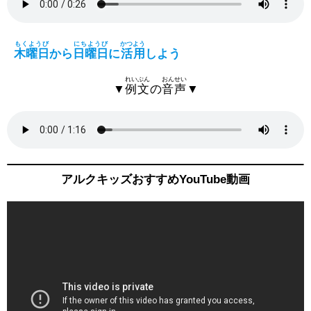
もくようび
にちようび
かつよう
木曜日
から
日曜日
に
活用
しよう
れいぶん
おんせい
▼
例文
の
音声
▼
アルクキッズおすすめYouTube動画