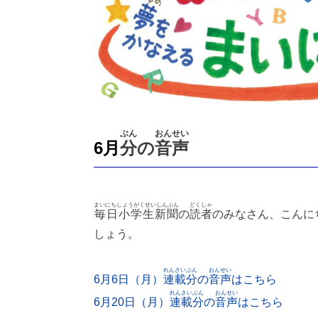
ぶん
おんせい
6月
分
の
音声
まいにちしょうがくせいしんぶん
どくしゃ
毎日小学生新聞
の
読者
のみなさん、こんに
しょう。
れんさいぶん
おんせい
6月6日（月）
連載分
の
音声
はこちら
れんさいぶん
おんせい
6月20日（月）
連載分
の
音声
はこちら