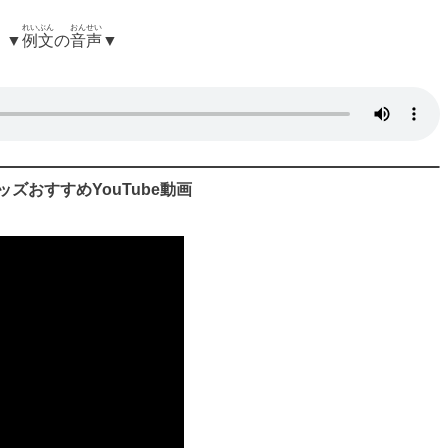
れいぶん
おんせい
▼
例文
の
音声
▼
ッズおすすめYouTube動画