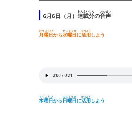
れんさいぶん
おんせい
6月6日（月）
連載分
の
音声
げつようび
すいようび
かつよう
月曜日
から
水曜日
に
活用
しよう
もくようび
にちようび
かつよう
木曜日
から
日曜日
に
活用
しよう