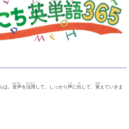
おんせい
かつよう
こえ
だ
おぼ
ちは。
音声
を
活用
して、しっかり
声
に
出
して、
覚
えていきま