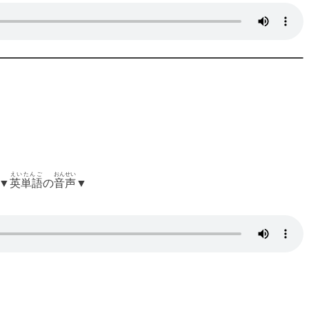
えいたんご
おんせい
▼
英単語
の
音声
▼