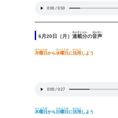
れんさいぶん
おんせい
6月20日（月）
連載分
の
音声
げつようび
すいようび
かつよう
月曜日
から
水曜日
に
活用
しよう
もくようび
にちようび
かつよう
木曜日
から
日曜日
に
活用
しよう