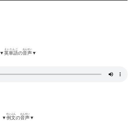
えいたんご
おんせい
▼
英単語
の
音声
▼
れいぶん
おんせい
▼
例文
の
音声
▼