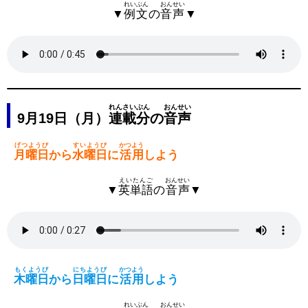
れいぶん
おんせい
▼
例文
の
音声
▼
れんさいぶん
おんせい
9月19日（月）
連載分
の
音声
げつようび
すいようび
かつよう
月曜日
から
水曜日
に
活用
しよう
えいたんご
おんせい
▼
英単語
の
音声
▼
もくようび
にちようび
かつよう
木曜日
から
日曜日
に
活用
しよう
れいぶん
おんせい