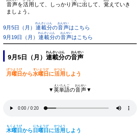
音声
を
活用
して、しっかり
声
に
出
して、
覚
えていき
ましょう。
れんさいぶん
おんせい
9月5日（月）
連載分
の
音声
はこちら
れんさいぶん
おんせい
9月19日（月）
連載分
の
音声
はこちら
れんさいぶん
おんせい
9月5日（月）
連載分
の
音声
げつようび
すいようび
かつよう
月曜日
から
水曜日
に
活用
しよう
えいたんご
おんせい
▼
英単語
の
音声
▼
もくようび
にちようび
かつよう
木曜日
から
日曜日
に
活用
しよう