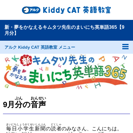
新・夢をかなえるキムタツ先生のまいにち英単語365【9
月分】
アルク Kiddy CAT 英語教室 メニュー
ぶん
おんせい
9月
分
の
音声
まいにちしょうがくせいしんぶん
どくしゃ
毎日小学生新聞
の
読者
のみなさん、こんにちは。
おんせい
かつよう
こえ
だ
おぼ