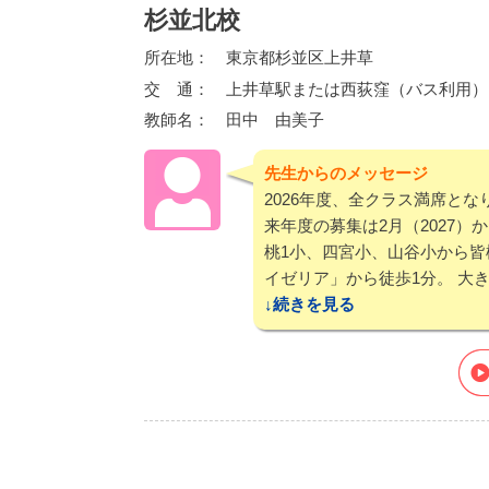
杉並北校
所在地：
東京都杉並区上井草
交 通：
上井草駅または西荻窪（バス利用）
教師名：
田中 由美子
先生からのメッセージ
2026年度、全クラス満席と
来年度の募集は2月（2027）
桃1小、四宮小、山谷小から
イゼリア」から徒歩1分。 大
続き