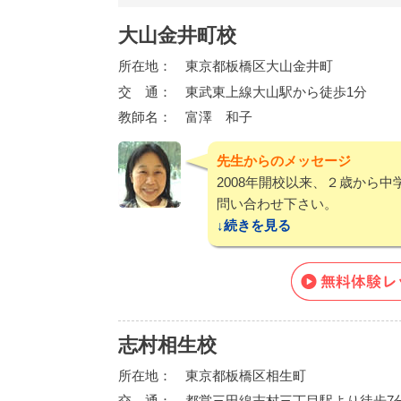
大山金井町校
所在地：
東京都板橋区大山金井町
交 通：
東武東上線大山駅から徒歩1分
教師名：
富澤 和子
先生からのメッセージ
2008年開校以来、２歳から
問い合わせ下さい。
続き
志村相生校
所在地：
東京都板橋区相生町
交 通：
都営三田線志村三丁目駅より徒歩7