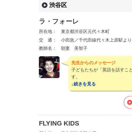
渋谷区
ラ・フォーレ
所在地：
東京都渋谷区元代々木町
交 通：
小田急／千代田線代々木上原駅より
教師名：
朝妻 美智子
先生からのメッセージ
子どもたちが「英語を話すこ
す。
続き
FLYING KIDS