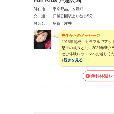
Fun Kids 戸越公園
所在地：
東京都品川区豊町
交 通：
戸越公園駅より徒歩5分
教師名：
多賀 愛香
先生からのメッセージ
2015年開校。カラフルでア
息子の成長と共に2024年新
ぜひ体験レッスンへお越しくだ
続き