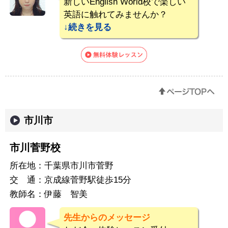
新しいEnglish World校で楽しい
英語に触れてみませんか？
続き
市川市
市川菅野校
所在地：
千葉県市川市菅野
交 通：
京成線菅野駅徒歩15分
教師名：
伊藤 智美
先生からのメッセージ