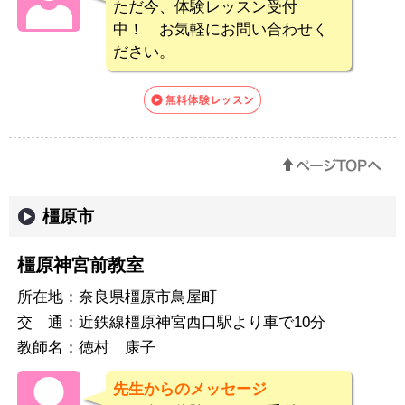
ただ今、体験レッスン受付
中！ お気軽にお問い合わせく
ださい。
橿原市
橿原神宮前教室
所在地：
奈良県橿原市鳥屋町
交 通：
近鉄線橿原神宮西口駅より車で10分
教師名：
徳村 康子
先生からのメッセージ