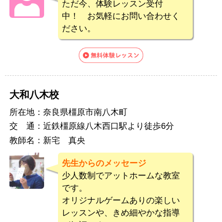
ただ今、体験レッスン受付
中！ お気軽にお問い合わせく
ださい。
大和八木校
所在地：
奈良県橿原市南八木町
交 通：
近鉄橿原線八木西口駅より徒歩6分
教師名：
新宅 真央
先生からのメッセージ
少人数制でアットホームな教室
です。
オリジナルゲームありの楽しい
レッスンや、きめ細やかな指導