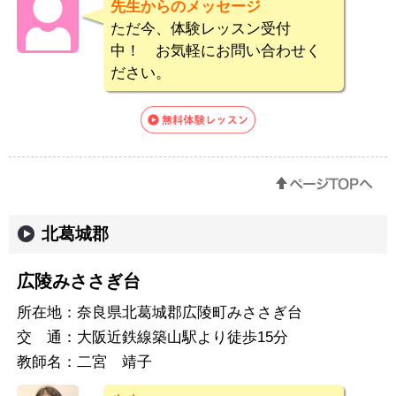
先生からのメッセージ
ただ今、体験レッスン受付
中！ お気軽にお問い合わせく
ださい。
北葛城郡
広陵みささぎ台
所在地：
奈良県北葛城郡広陵町みささぎ台
交 通：
大阪近鉄線築山駅より徒歩15分
教師名：
二宮 靖子