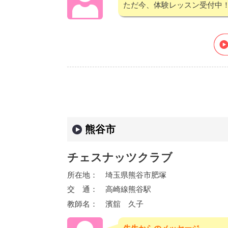
ただ今、体験レッスン受付中
熊谷市
チェスナッツクラブ
所在地：
埼玉県熊谷市肥塚
交 通：
高崎線熊谷駅
教師名：
濱舘 久子