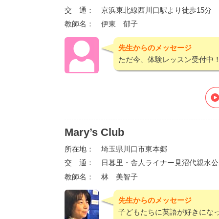
交 通：
京浜東北線西川口駅より徒歩15分
教師名：
伊東 郁子
先生からのメッセージ
ただ今、体験レッスン受付中
Mary’s Club
所在地：
埼玉県川口市東本郷
交 通：
日暮里・舎人ライナー見沼代親水公
教師名：
林 美智子
先生からのメッセージ
子どもたちに英語が好きにな