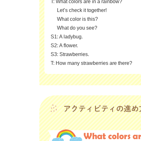
T: What colors are in a rainbow?
Let’s check it together!
What color is this?
What do you see?
S1: A ladybug.
S2: A flower.
S3: Strawberries.
T: How many strawberries are there?