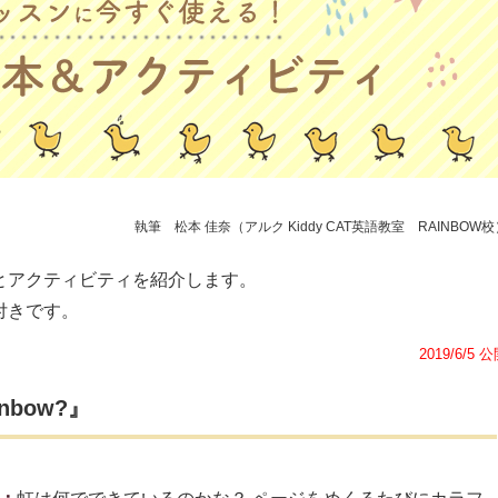
執筆 松本 佳奈（アルク Kiddy CAT英語教室 RAINBOW校
とアクティビティを紹介します。
付きです。
2019/6/5 
nbow?』