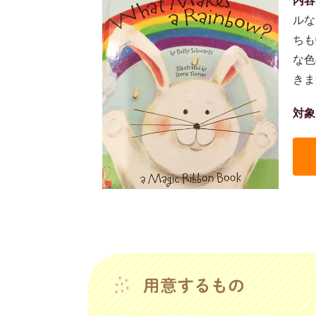
内容
ルな
ちも
な色
きま
対象