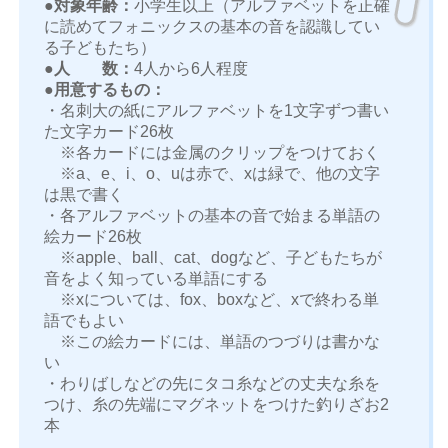
●対象年齢：
小学生以上（アルファベットを正確
に読めてフォニックスの基本の音を認識してい
る子どもたち）
●人 数：
4人から6人程度
●用意するもの：
・名刺大の紙にアルファベットを1文字ずつ書い
た文字カード26枚
※各カードには金属のクリップをつけておく
※a、e、i、o、uは赤で、xは緑で、他の文字
は黒で書く
・各アルファベットの基本の音で始まる単語の
絵カード26枚
※apple、ball、cat、dogなど、子どもたちが
音をよく知っている単語にする
※xについては、fox、boxなど、xで終わる単
語でもよい
※この絵カードには、単語のつづりは書かな
い
・わりばしなどの先にタコ糸などの丈夫な糸を
つけ、糸の先端にマグネットをつけた釣りざお2
本