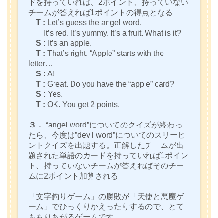
ドを持っていれば、2ポイント、持っていない
チームが答えれば1ポイントの得点となる
T :
Let’s guess the angel word.
It’s red. It’s yummy. It’s a fruit. What is it?
S :
It’s an apple.
T :
That’s right. “Apple” starts with the
letter….
S :
A!
T :
Great. Do you have the “apple” card?
S :
Yes.
T :
OK. You get 2 points.
３．
“angel word”についてのクイズが終わっ
たら、今度は”devil word”についてのスリーヒ
ントクイズを出題する。正解したチームが出
題された単語のカードを持っていれば1ポイン
ト、持っていないチームが答えればそのチー
ムに2ポイント加算される
「文字釣りゲーム」の勝敗が「天使と悪魔ゲ
ーム」でひっくりかえったりするので、とて
ももりあがるゲームです。