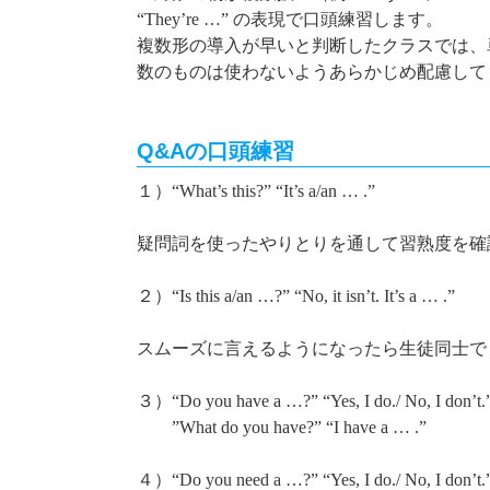
“They’re …”
の表現で口頭練習します。
複数形の導入が早いと判断したクラスでは、
数のものは使わないようあらかじめ配慮して
Q&Aの口頭練習
１）
“What’s this?” “It’s a/an … .”
疑問詞を使ったやりとりを通して習熟度を確
２）
“Is this a/an …?” “No, it isn’t. It’s a … .”
スムーズに言えるようになったら生徒同士で
３）
“Do you have a …?” “Yes, I do./ No, I don’t.
”What do you have?” “I have a … .”
４）
“Do you need a …?” “Yes, I do./ No, I don’t.