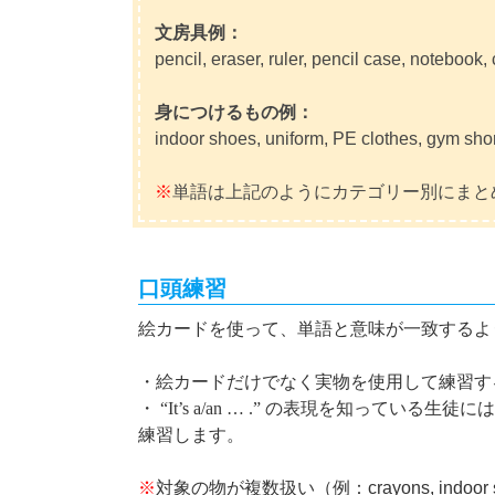
文房具例：
pencil, eraser, ruler, pencil case, notebook,
身につけるもの例：
indoor shoes, uniform, PE clothes, gym shor
※
単語は上記のようにカテゴリー別にまと
口頭練習
絵カードを使って、単語と意味が一致するよ
・絵カードだけでなく実物を使用して練習す
・
“It’s a/an … .”
の表現を知っている生徒には
練習します。
※
対象の物が複数扱い（例：crayons, indoor