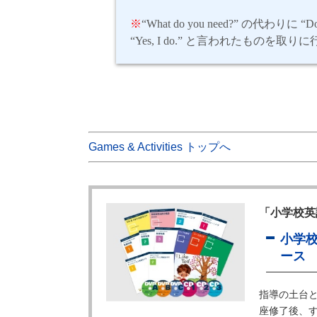
※
“What do you need?”
の代わりに
“Do
“Yes, I do.”
と言われたものを取りに
Games & Activities トップへ
「小学校英
小学
ース
指導の土台
座修了後、