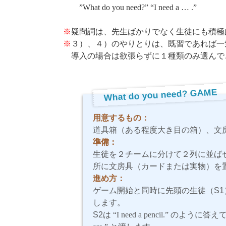
”What do you need?” “I need a … .”
※
疑問詞は、先生ばかりでなく生徒にも積極
※
３）、４）のやりとりは、既習であれば一
導入の場合は欲張らずに１種類のみ選んで
What do you need? GAME
用意するもの：
道具箱（ある程度大き目の箱）、文
準備：
生徒を２チームに分けて２列に並ば
所に文房具（カードまたは実物）を
進め方：
ゲーム開始と同時に先頭の生徒（S1
します。
S2は
“I need a pencil.”
のように答えて