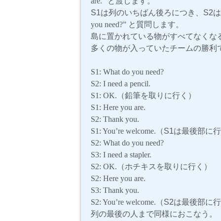
are.”
と渡します。
S1は列のいちばん後ろにつき、S2
you need?”
と質問します。
島に置かれている物がすべてなくな
多くの物が入っていたチームの勝利
S1: What do you need?
S2: I need a pencil.
S1: OK.
（鉛筆を取りに行く）
S1: Here you are.
S2: Thank you.
S1: You’re welcome.
（S1は最後部に
S2: What do you need?
S3: I need a stapler.
S2: OK.
（ホチキスを取りに行く）
S2: Here you are.
S3: Thank you.
S2: You’re welcome.
（S2は最後部に
列の最後の人まで同様におこなう。