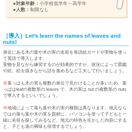
●対象年齢：
小学校低学年～高学年
●人数：
制限なし
［導入］Let’s learn the names of leaves and
nuts!
身近にある木の葉や木の実の名前を単語絵カードや実物を使っ
て英語で導入します。
実物を見ながら練習するのが効果的ですが、状況によって図鑑
や絵、絵を描きながら話を進めるなど工夫して行いましょう。
※
葉っぱも木の実も複数の単位で見かけることが多いため、葉
っぱはleafの複数形の leaves で、木の実は nut の複数形の nuts
で導入するといいでしょう。
※
地域によって落ち葉や木の実の種類は異なります。地元なら
ではの落ち葉や木の実を題材に、パソコンを使って子どもと一
緒に名前を探してみるなど、地元の特色を生かした内容にする
と、子ども達の興味も倍増するでしょう。