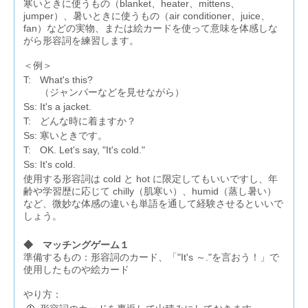
寒いときに使うもの（blanket、heater、mittens、
jumper）、暑いときに使うもの（air conditioner、juice、
fan）などの実物、または絵カードを使って意味を体感しな
がら形容詞を練習します。
＜例＞
T:
What's this?
（ジャンパーなどを見せながら）
Ss:
It's a jacket.
T:
どんな時に着ますか？
Ss:
寒いときです。
T:
OK. Let's say, "It's cold."
Ss:
It's cold.
使用する形容詞は cold と hot に限定してもいいですし、年
齢や学習歴に応じて chilly（肌寒い）、humid（蒸し暑い）
など、微妙な体感の違いも単語を通して経験させるといいで
しょう。
◆ マッチングゲーム１
準備するもの：形容詞のカード、「"It's ～."を言おう！」で
使用したものや絵カード
やり方：