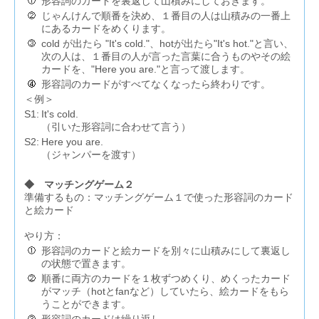
形容詞のカードを裏返して山積みにしておきます。
じゃんけんで順番を決め、１番目の人は山積みの一番上
にあるカードをめくります。
cold が出たら "It's cold."、hotが出たら"It's hot."と言い、
次の人は、１番目の人が言った言葉に合うものやその絵
カードを、"Here you are."と言って渡します。
形容詞のカードがすべてなくなったら終わりです。
＜例＞
S1:
It's cold.
（引いた形容詞に合わせて言う）
S2:
Here you are.
（ジャンパーを渡す）
◆ マッチングゲーム２
準備するもの：マッチングゲーム１で使った形容詞のカード
と絵カード
やり方：
形容詞のカードと絵カードを別々に山積みにして裏返し
の状態で置きます。
順番に両方のカードを１枚ずつめくり、めくったカード
がマッチ（hotとfanなど）していたら、絵カードをもら
うことができます。