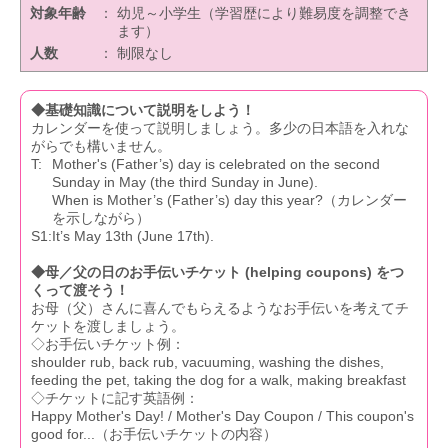
対象年齢
：
幼児～小学生（学習歴により難易度を調整でき
ます）
人数
：
制限なし
◆基礎知識について説明をしよう！
カレンダーを使って説明しましょう。多少の日本語を入れな
がらでも構いません。
T:
Mother's (Father’s) day is celebrated on the second
Sunday in May (the third Sunday in June).
When is Mother’s (Father’s) day this year?（カレンダー
を示しながら）
S1:
It’s May 13th (June 17th).
◆母／父の日のお手伝いチケット (helping coupons) をつ
くって渡そう！
お母（父）さんに喜んでもらえるようなお手伝いを考えてチ
ケットを渡しましょう。
◇お手伝いチケット例：
shoulder rub, back rub, vacuuming, washing the dishes,
feeding the pet, taking the dog for a walk, making breakfast
◇チケットに記す英語例：
Happy Mother's Day! / Mother's Day Coupon / This coupon's
good for...（お手伝いチケットの内容）