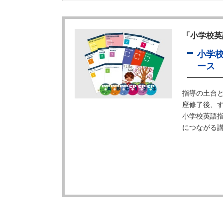
「小学校英
小学
ース
指導の土台
座修了後、
小学校英語指
につながる