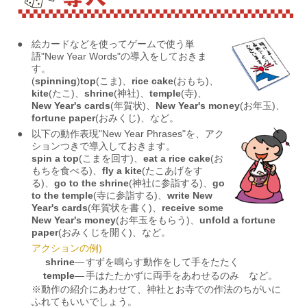
●
絵カードなどを使ってゲームで使う単
語"New Year Words"の導入をしておきま
す。
(
spinning
)
top
(こま)、
rice cake
(おもち)、
kite
(たこ)、
shrine
(神社)、
temple
(寺)、
New Year's cards
(年賀状)、
New Year's money
(お年玉)、
fortune paper
(おみくじ)、など。
●
以下の動作表現"New Year Phrases"を、アク
ションつきで導入しておきます。
spin a top
(こまを回す)、
eat a rice cake
(お
もちを食べる)、
fly a kite
(たこあげをす
る)、
go to the shrine
(神社に参詣する)、
go
to the temple
(寺に参詣する)、
write New
Year's cards
(年賀状を書く)、
receive some
New Year's money
(お年玉をもらう)、
unfold a fortune
paper
(おみくじを開く)、など。
アクションの例)
shrine
―
すずを鳴らす動作をして手をたたく
temple
―
手はたたかずに両手をあわせるのみ など。
※動作の紹介にあわせて、神社とお寺での作法のちがいに
ふれてもいいでしょう。