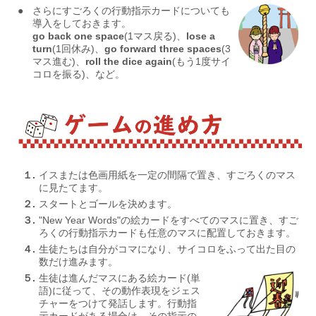
●
さらにすごろくの行動指示カードについても
導入をしておきます。
go back one space
(1マス戻る)、
lose a
turn
(1回休み)、
go forward three spaces
(3
マス進む)、
roll the dice again
(もう1度サイ
コロを振る)、など。
１.
イスまたは色画用紙を一定の間隔で置き、すごろくのマス
に見たてます。
２.
スタートとゴールを決めます。
３.
"New Year Words"の絵カードをすべてのマスに置き、すご
ろくの行動指示カードも任意のマスに配置しておきます。
４.
生徒たちは自分がコマになり、サイコロをふって出た目の
数だけ進みます。
５.
生徒は進んだマスにある絵カード(単
語)に従って、その動作表現をジェス
チャーをつけて発話します。行動指
示カードがある場合は、その指示の