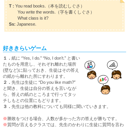
T :
You read books.
（本を読むしぐさ）
You write the words.
（字を書くしぐさ）
What class is it?
Ss:
Japanese.
好ききらいゲーム
１．
紙に
“Yes, I do.” “No, I don’t.”
と書い
たものを用意し、それぞれ離れた場所
(壁など)に貼っておき、生徒はその答え
の紙から離れた所にすわります。
２．
先生は生徒に
“Do you like math?”
と聞き、生徒は自分の答えを言いなが
ら、答えの紙のところまで行ってタッ
チしもとの位置にもどります。
３．
先生は他の教科についても同様に聞いていきます。
※
勝敗をつける場合、人数が多かった方の答えが勝ちです。
※
質問が言えるクラスでは、先生のかわりに生徒に質問を言わ