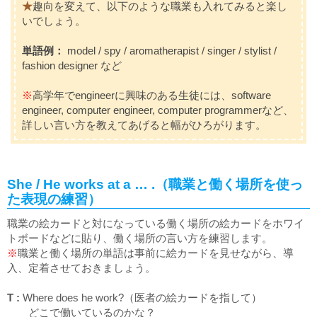
★
趣向を変えて、以下のような職業も入れてみると楽し
いでしょう。
単語例：
model / spy / aromatherapist / singer / stylist /
fashion designer
など
※
高学年で
engineer
に興味のある生徒には、
software
engineer, computer engineer, computer programmer
など、
詳しい言い方を教えてあげると幅がひろがります。
She / He works at a … .（職業と働く場所を使っ
た表現の練習）
職業の絵カードと対になっている働く場所の絵カードをホワイ
トボードなどに貼り、働く場所の言い方を練習します。
※
職業と働く場所の単語は事前に絵カードを見せながら、導
入、定着させておきましょう。
T :
Where does he work?
（医者の絵カードを指して）
どこで働いているのかな？