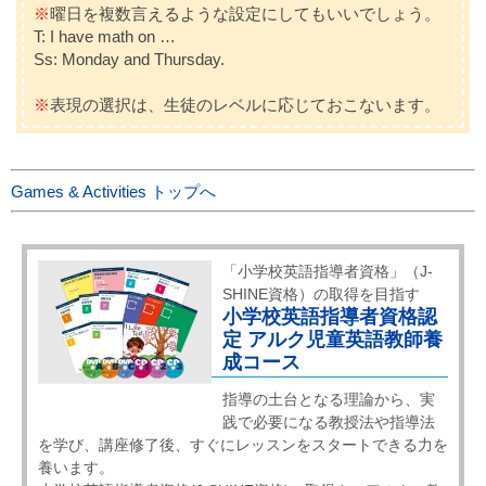
※
曜日を複数言えるような設定にしてもいいでしょう。
T: I have math on …
Ss: Monday and Thursday.
※
表現の選択は、生徒のレベルに応じておこないます。
Games & Activities トップへ
「小学校英語指導者資格」（J-
SHINE資格）の取得を目指す
小学校英語指導者資格認
定 アルク児童英語教師養
成コース
指導の土台となる理論から、実
践で必要になる教授法や指導法
を学び、講座修了後、すぐにレッスンをスタートできる力を
養います。