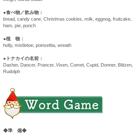
●食べ物／飲み物：
bread, candy cane, Christmas cookies, milk, eggnog, fruitcake,
ham, pie, punch
●植 物：
holly, mistletoe, poinsettia, wreath
●トナカイの名前：
Dasher, Dancer, Prancer, Vixen, Comet, Cupid, Donner, Blitzen,
Rudolph
◆準 備◆