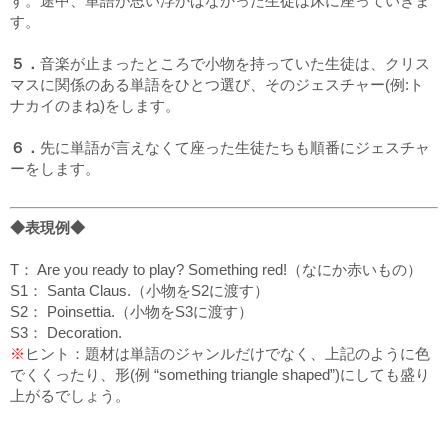
す。途中、単語が思い浮かばなかった生徒は床に座っていきま
す。
５．
音楽が止まったところで小物を持っていた生徒は、クリス
マスに関係のある単語をひとつ選び、そのジェスチャー(例:ト
ナカイのまね)をします。
６．
先に単語が言えなくて座った生徒たちも順番にジェスチャ
ーをします。
◆表現例◆
T： Are you ready to play? Something red!
（なにか赤いもの）
S1： Santa Claus.
（小物をS2に渡す）
S2： Poinsettia.
（小物をS3に渡す）
S3： Decoration.
※
ヒント：題材は単語のジャンルだけでなく、上記のように色
でくくったり、形(例 “something triangle shaped”)にしても盛り
上がるでしょう。