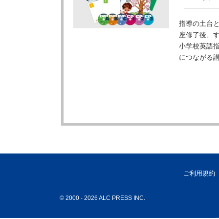
指導の土台
座修了後、
小学校英語指
につながる
ご利用規約
© 2000
- 2026 ALC PRESS INC.