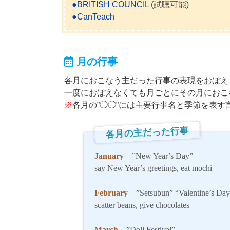
●BRITISH COUNCIL
(試聴可能)
●CanTeach
月の行事
各月におこなう主だった行事の表現をおぼえ
一度におぼえなくても月ごとにその月におこ
※
各月の”◯◯”には主要行事名と季節を表す
各月の主だった行事
January
”New Year’s Day”
say New Year’s greetings, eat mochi
February
”Setsubun” “Valentine’s Day
scatter beans, give chocolates
March
”Doll Festival”