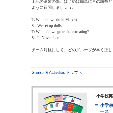
上記の練習の際、はじめは簡単に月の順番ど
ように質問しましょう。
T: What do we do in March?
Ss: We set up dolls.
T: When do we go trick-or-treating?
Ss: In November.
チーム対抗にして、どのグループが早く正し
Games & Activities トップへ
「小学校英
小学
ース