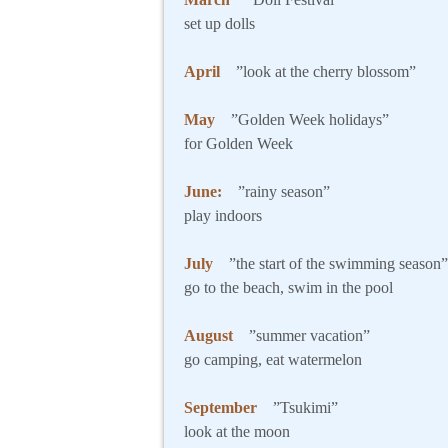
set up dolls
April
”look at the cherry blossom”
May
”Golden Week holidays”
for Golden Week
June:
”rainy season”
play indoors
July
”the start of the swimming season”
go to the beach, swim in the pool
August
”summer vacation”
go camping, eat watermelon
September
”Tsukimi”
look at the moon