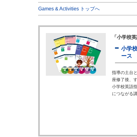
Games & Activities トップへ
「小学校英
小学
ース
指導の土台
座修了後、
小学校英語指
につながる