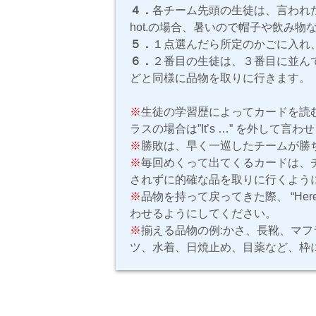
４．
各チーム先頭の生徒は、言われた表
hot.の場合、暑いので帽子や飲み物な
５．
１点選んだら所定のかごに入れ
６．
２番目の生徒は、３番目に並ん
どと同様に品物を取りに行きます。
※
生徒の学習歴によってカードを読
ラスの場合は”It’s …” を外して言
※
勝敗は、早く一巡したチームが勝
※
毎回めくって出てくるカードは、
されずに的確な品を取りに行くよう
※
品物を持って戻ってきた際、 “Here.”
わせるようにしてください。
※
揃える品物の例:かさ、長靴、マ
ツ、水着、日焼止め、目薬など、枠