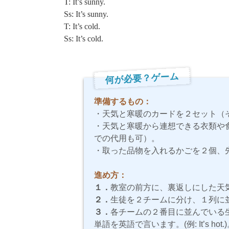
T: It’s sunny.
Ss: It’s sunny.
T: It’s cold.
Ss: It’s cold.
何が必要？ゲーム
準備するもの：
・天気と寒暖のカードを２セット（
・天気と寒暖から連想できる衣類や
での代用も可）。
・取った品物を入れるかごを２個、
進め方：
１．
教室の前方に、裏返しにした天
２．
生徒を２チームに分け、１列に
３．
各チームの２番目に並んでいる
単語を英語で言います。(例: It’s hot.