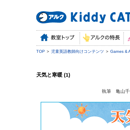
TOP
児童英語教師向けコンテンツ
Games & Ac
天気と寒暖 (1)
執筆 亀山千佳