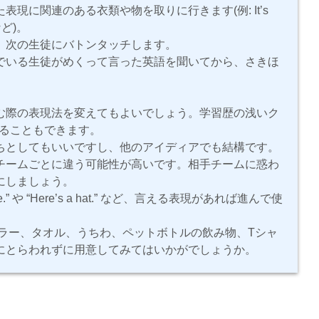
現に関連のある衣類や物を取りに行きます(例: It’s
ど)。
、次の生徒にバトンタッチします。
でいる生徒がめくって言った英語を聞いてから、さきほ
む際の表現法を変えてもよいでしょう。学習歴の浅いク
わせることもできます。
ちとしてもいいですし、他のアイディアでも結構です。
チームごとに違う可能性が高いです。相手チームに惑わ
にしましょう。
 や “Here’s a hat.” など、言える表現があれば進んで使
フラー、タオル、うちわ、ペットボトルの飲み物、Tシャ
にとらわれずに用意してみてはいかがでしょうか。