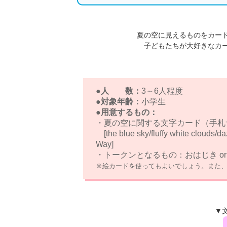
夏の空に見えるものをカー
子どもたちが大好きなカ
●人 数：
3～6人程度
●対象年齢：
小学生
●用意するもの：
・夏の空に関する文字カード（手札
[the blue sky/fluffy white clouds/da
Way]
・トークンとなるもの：おはじき o
※絵カードを使ってもよいでしょう。また
▼