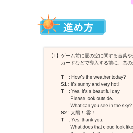
【1】
ゲーム前に夏の空に関する言葉や
カードなどで導入する前に、窓の
T :
How’s the weather today?
S1 :
It’s sunny and very hot!
T :
Yes. It’s a beautiful day.
Please look outside.
What can you see in the sky?
S2 :
太陽！ 雲！
T :
Yes, thank you.
What does that cloud look lik