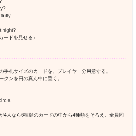
?
dy?
luffy.
 night?
rds.（カードを見せる）
の手札サイズのカードを、プレイヤー分用意する。
ークンを円の真ん中に置く。
ircle.
が4人なら6種類のカードの中から4種類をそろえ、全員同