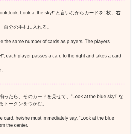
ook. Look at the sky!” と言いながらカードを1枚、右
、自分の手札に入れる。
be the same number of cards as players. The players
!”, each player passes a card to the right and takes a card
n.
そのカードを見せて、”Look at the blue sky!” な
るトークンをつかむ。
e card, he/she must immediately say, “Look at the blue
om the center.