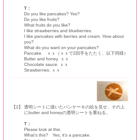
T：
Do you like pancakes? Yes?
Do you like fruits?
What fruits do you like?
I like strawberries and blueberries.
I like pancakes with berries and cream. How about
you?
What do you want on your pancakes?
Pancake.
ｘｘ（ｘｘで2回手をたたく、以下同様）
Butter and honey.
ｘｘ
Chocolate sauce.
ｘｘ
Strawberries.
ｘｘ
【2】
透明シートに描いたパンケーキの絵を見せ、その上
にbutter and honeyの透明シートを重ねる。
T：
Please look at this.
What’s this? Yes, it’s a pancake.