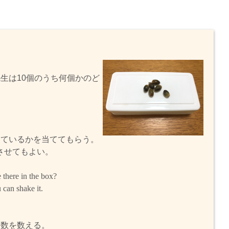
生は10個のうち何個かのど
っているかを当ててもらう。
させてもよい。
there in the box?
 can shake it.
に数を数える。