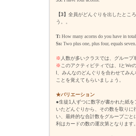
【3】
全員がどんぐりを出したとこ
う。。
T:
How many acorns do you have in tota
Ss:
Two plus one, plus four, equals seven
※
人数が多いクラスでは、グループ
※
このアクティビティでは、
I
と
We
I、みんなのどんぐりを合わせてみん
ことを覚えてもらいましょう。
★バリエーション
●生徒1人ずつに数字が書かれた紙を
いたどんぐりから、その数を取りに
い、最終的な合計数をグループごと
利はカードの数の運次第となります