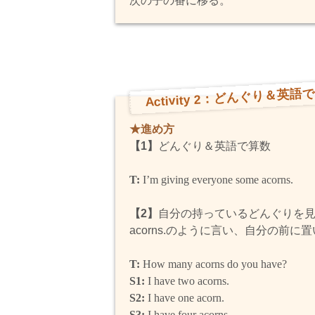
次の子の番に移る。
Activity 2：どんぐり＆英語
★進め方
【1】
どんぐり＆英語で算数
T:
I’m giving everyone some acorns.
【2】
自分の持っているどんぐりを見せなが
acorns.のように言い、自分の前に
T:
How many acorns do you have?
S1:
I have two acorns.
S2:
I have one acorn.
S3:
I have four acorns.