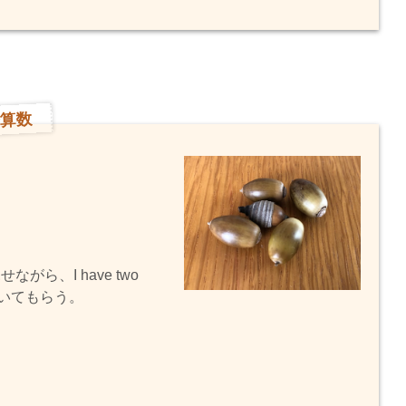
で算数
ら、I have two
置いてもらう。