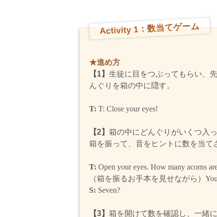
Activity 1：数当てゲーム
★進め方
【1】
生徒に目をつぶってもらい、先
んぐりを箱の中に隠す。
T:
T: Close your eyes!
【2】
箱の中にどんぐりがいくつ入
箱を振って、音をヒントに数を当て
T:
Open your eyes. How many acorns are 
（箱を振るお手本を見せながら）
You
S:
Seven?
【3】
箱を開けて数を確認し、一緒