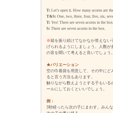
T:
Let’s open it. How many acorns are the
T&S:
One, two, three, four, five, six, sev
T:
Yes! There are seven acorns in the box
S:
There are seven acorns in the box.
※
箱を振り続けてなかなか答えない
げられるようにしましょう。人数が
の音を聞いて考えると良いでしょう
★バリエーション
空の巾着袋を用意して、その中にど
ると言う方法もあります。
触りながら数えようとする子もいる
ールにしておくといいでしょう。
例：
3秒経ったら次の子にまわす。みん