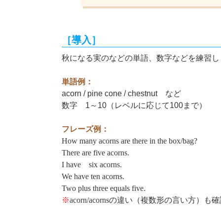
［導入］
秋になる実のなどの単語、数字などを練習し
単語例：
acorn / pine cone / chestnut など
数字 1～10（レベルに応じて100まで）
フレーズ例：
How many acorns are there in the box/bag?
There are five acorns.
I have six acorns.
We have ten acorns.
Two plus three equals five.
※
acorn/acorns
の違い（複数形の言い方）も確