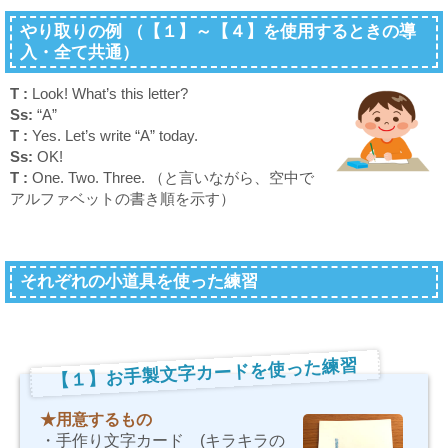
やり取りの例 （【１】～【４】を使用するときの導
入・全て共通）
T :
Look! What’s this letter?
Ss:
“A”
T :
Yes. Let’s write “A” today.
Ss:
OK!
T :
One. Two. Three.
（と言いながら、空中で
アルファベットの書き順を示す）
それぞれの小道具を使った練習
【１】お手製文字カードを使った練習
★用意するもの
・手作り文字カード (キラキラの