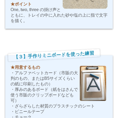
★ポイント
One, two, three
の掛け声と
ともに、トレイの中に入れた砂や塩の上に指で文字
を描く。
【３】手作りミニボードを使った練習
★用意するもの
・アルファベットカード（市販の大
判のもの、またはB5サイズくらい
の紙に印刷したもの）
・厚みのあるボード（紙をはさんで
使う市販のクリップボードなども
可）
・ざらざらした材質のプラスチックのシート
・ビニールテープ
・チョーク