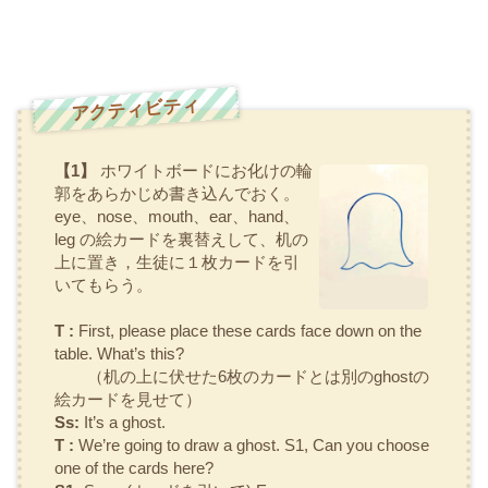
アクティビティ
【1】
ホワイトボードにお化けの輪
郭をあらかじめ書き込んでおく。
eye、nose、mouth、ear、hand、
leg
の絵カードを裏替えして、机の
上に置き，生徒に１枚カードを引
いてもらう。
T :
First, please place these cards face down on the
table. What’s this?
（机の上に伏せた6枚のカードとは別のghostの
絵カードを見せて）
Ss:
It’s a ghost.
T :
We’re going to draw a ghost. S1, Can you choose
one of the cards here?