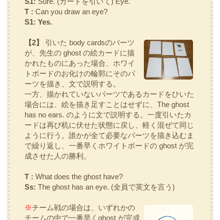
S1:
Sure.
(カードを引いて)
Eye.
T :
Can you draw an eye?
S1: Yes.
【2】
引いた
body cardsのパーツ
が、先生の
ghost
の絵カードに描
かれたものにあった場合、ホワイ
トボードのお化けの輪郭にそのパ
ーツを描き、文で説明する。
一方、描かれていないパーツであるカードをひいた
場合には、絵を描き足すことはせずに、
The ghost
has no ears.
のように文で説明する。一度引いたカ
ードは再び机に伏せた状態に戻し、軽く混ぜて同じ
ように行う。誰かが全て必要なパーツを描き込むま
で繰り返し、一番早くホワイトボードの
ghost
が完
成させた人の勝利。
T :
What does the ghost have?
Ss:
The ghost has an eye.
(全員で英文を言う)
※
チーム戦の場合は、いずれかの
チームの中で一番早く
ghost
が完成