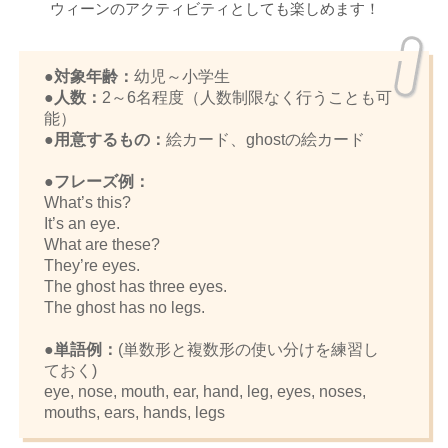
ウィーンのアクティビティとしても楽しめます！
●対象年齢：
幼児～小学生
●人数：
2～6名程度（人数制限なく行うことも可
能）
●用意するもの：
絵カード、ghostの絵カード
●フレーズ例：
What’s this?
It’s an eye.
What are these?
They’re eyes.
The ghost has three eyes.
The ghost has no legs.
●単語例：
(単数形と複数形の使い分けを練習し
ておく)
eye, nose, mouth, ear, hand, leg, eyes, noses,
mouths, ears, hands, legs