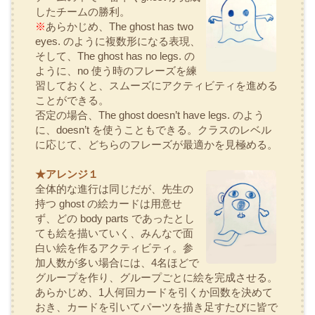
したチームの勝利。
※
あらかじめ、
The ghost has two
eyes.
のように複数形になる表現、
そして、
The ghost has no legs.
の
ように、
no
使う時のフレーズを練
習しておくと、スムーズにアクティビティを進める
ことができる。
否定の場合、
The ghost doesn’t have legs.
のよう
に、
doesn’t
を使うこともできる。クラスのレベル
に応じて、どちらのフレーズが最適かを見極める。
★アレンジ１
全体的な進行は同じだが、先生の
持つ
ghost
の絵カードは用意せ
ず、どの
body parts
であったとし
ても絵を描いていく、みんなで面
白い絵を作るアクティビティ。参
加人数が多い場合には、4名ほどで
グループを作り、グループごとに絵を完成させる。
あらかじめ、1人何回カードを引くか回数を決めて
おき、カードを引いてパーツを描き足すたびに皆で