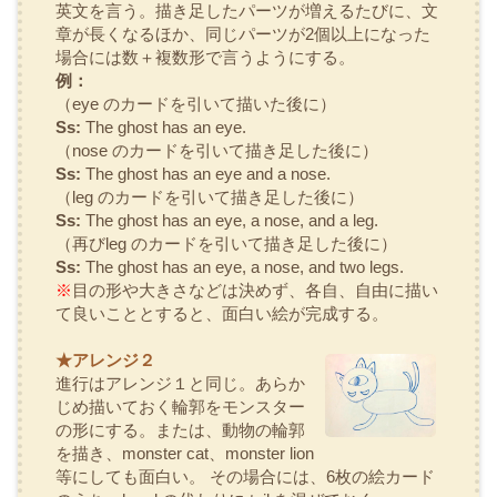
英文を言う。描き足したパーツが増えるたびに、文
章が長くなるほか、同じパーツが2個以上になった
場合には数＋複数形で言うようにする。
例：
（
eye
のカードを引いて描いた後に）
Ss:
The ghost has an eye.
（
nose
のカードを引いて描き足した後に）
Ss:
The ghost has an eye and a nose.
（
leg
のカードを引いて描き足した後に）
Ss:
The ghost has an eye, a nose, and a leg.
（再び
leg
のカードを引いて描き足した後に）
Ss:
The ghost has an eye, a nose, and two legs.
※
目の形や大きさなどは決めず、各自、自由に描い
て良いこととすると、面白い絵が完成する。
★アレンジ２
進行はアレンジ１と同じ。あらか
じめ描いておく輪郭をモンスター
の形にする。または、動物の輪郭
を描き、
monster cat、monster lion
等にしても面白い。 その場合には、6枚の絵カード