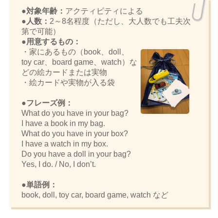
●対象年齢：
アクティビティによる
●人数：
2～8名程度（ただし、大人数でも工夫次
第で可能）
●用意するもの：
・家にあるもの（
book、doll、
toy car、board game、watch
）な
どの絵カードまたは実物
・絵カードや実物が入る袋
●フレーズ例：
What do you have in your bag?
I have a book in my bag.
What do you have in your box?
I have a watch in my box.
Do you have a doll in your bag?
Yes, I do. / No, I don’t.
●単語例：
book, doll, toy car, board game, watch
など