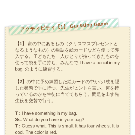
アクティビティ【1】 Guessing Game
【1】
家の中にあるもの（クリスマスプレゼントと
なるようなもの）の単語を絵カードなどを使って導
入する。子どもたち一人ひとりが持ってきたものを
使って袋を手に持ち、みんなで
I have a pencil in my
bag.
のように練習する。
【2】
の中に予め練習した絵カードの中から1枚を隠
した状態で手に持つ。先生がヒントを言い、何を持
っているのかを生徒に当ててもらう。問題を出す先
生役を交替で行う。
T :
I have something in my bag.
Ss:
What do you have in your bag?
T :
Guess what. This is small. It has four wheels. It is
cool. The color is red.