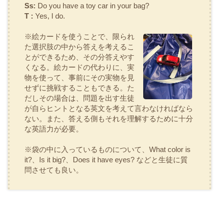
Ss:
Do you have a toy car in your bag?
T :
Yes, I do.
※絵カードを使うことで、限られ
た選択肢の中から答えを考えるこ
とができるため、その分答えやす
くなる。絵カードの代わりに、実
物を使って、事前にその実物を見
せずに挑戦することもできる。た
だしその場合は、問題を出す生徒
が自らヒントとなる英文を考えて言わなければなら
ない。また、答える側もそれを理解するために十分
な英語力が必要。
※袋の中に入っているものについて、
What color is
it?、Is it big?、Does it have eyes?
などと生徒に質
問させても良い。