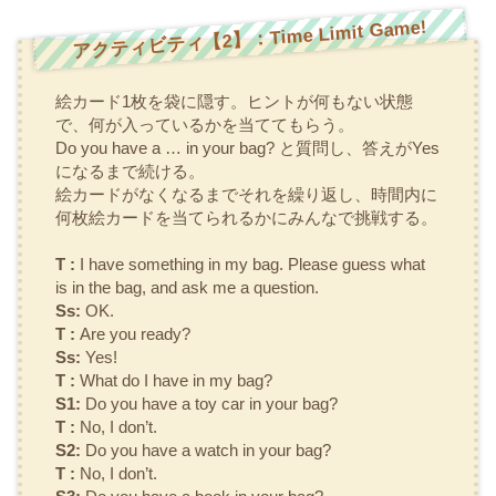
アクティビティ【2】：Time Limit Game!
絵カード1枚を袋に隠す。ヒントが何もない状態
で、何が入っているかを当ててもらう。
Do you have a … in your bag?
と質問し、答えがYes
になるまで続ける。
絵カードがなくなるまでそれを繰り返し、時間内に
何枚絵カードを当てられるかにみんなで挑戦する。
T :
I have something in my bag. Please guess what
is in the bag, and ask me a question.
Ss:
OK.
T :
Are you ready?
Ss:
Yes!
T :
What do I have in my bag?
S1:
Do you have a toy car in your bag?
T :
No, I don’t.
S2:
Do you have a watch in your bag?
T :
No, I don’t.