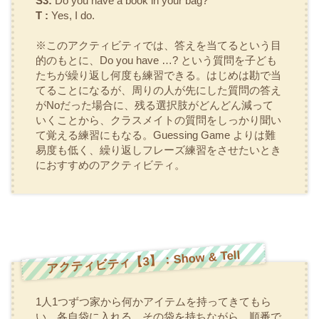
S3:
Do you have a book in your bag?
T :
Yes, I do.
※このアクティビティでは、答えを当てるという目
的のもとに、
Do you have …?
という質問を子ども
たちが繰り返し何度も練習できる。はじめは勘で当
てることになるが、周りの人が先にした質問の答え
がNoだった場合に、残る選択肢がどんどん減って
いくことから、クラスメイトの質問をしっかり聞い
て覚える練習にもなる。
Guessing Game
よりは難
易度も低く、繰り返しフレーズ練習をさせたいとき
におすすめのアクティビティ。
アクティビティ【3】：Show & Tell
1人1つずつ家から何かアイテムを持ってきてもら
い、各自袋に入れる。その袋を持ちながら、順番で