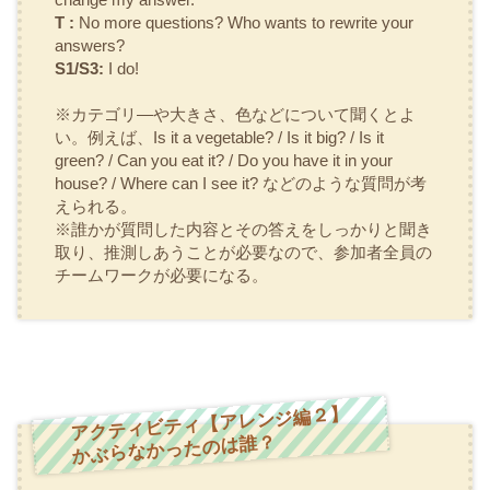
T :
No more questions? Who wants to rewrite your
answers?
S1/S3:
I do!
※カテゴリ―や大きさ、色などについて聞くとよ
い。例えば、
Is it a vegetable? / Is it big? / Is it
green? / Can you eat it? / Do you have it in your
house? / Where can I see it?
などのような質問が考
えられる。
※誰かが質問した内容とその答えをしっかりと聞き
取り、推測しあうことが必要なので、参加者全員の
チームワークが必要になる。
アクティビティ【アレンジ編２】
かぶらなかったのは誰？