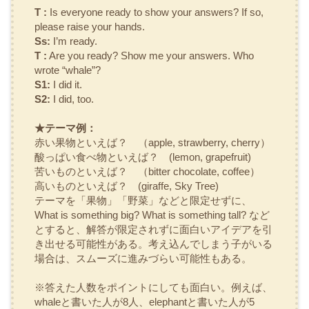
T :
Is everyone ready to show your answers? If so,
please raise your hands.
Ss:
I’m ready.
T :
Are you ready? Show me your answers. Who
wrote “whale”?
S1:
I did it.
S2:
I did, too.
★テーマ例：
赤い果物といえば？
（apple, strawberry, cherry）
酸っぱい食べ物といえば？
(lemon, grapefruit)
苦いものといえば？
（bitter chocolate, coffee）
高いものといえば？
(giraffe, Sky Tree)
テーマを「果物」「野菜」などと限定せずに、
What is something big? What is something tall?
など
とすると、解答が限定されずに面白いアイデアを引
き出せる可能性がある。考え込んでしまう子がいる
場合は、スムーズに進みづらい可能性もある。
※答えた人数をポイントにしても面白い。例えば、
whale
と書いた人が8人、
elephant
と書いた人が5