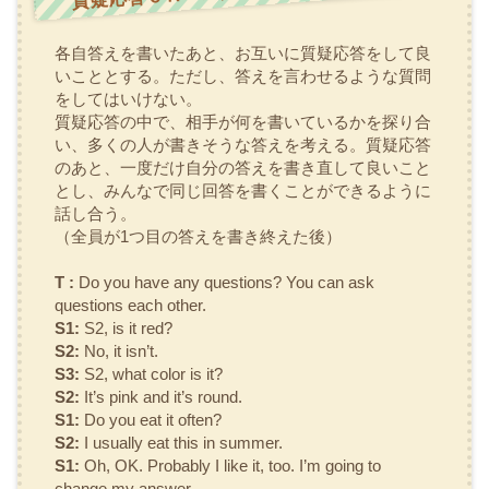
各自答えを書いたあと、お互いに質疑応答をして良
いこととする。ただし、答えを言わせるような質問
をしてはいけない。
質疑応答の中で、相手が何を書いているかを探り合
い、多くの人が書きそうな答えを考える。質疑応答
のあと、一度だけ自分の答えを書き直して良いこと
とし、みんなで同じ回答を書くことができるように
話し合う。
（全員が1つ目の答えを書き終えた後）
T :
Do you have any questions? You can ask
questions each other.
S1:
S2, is it red?
S2:
No, it isn’t.
S3:
S2, what color is it?
S2:
It’s pink and it’s round.
S1:
Do you eat it often?
S2:
I usually eat this in summer.
S1:
Oh, OK. Probably I like it, too. I’m going to
change my answer.