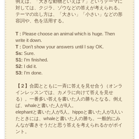
例えば、「大きな動物といえば？」というテーマに
対しては、クジラ、ゾウなどの答えが考えられる。
テーマの出し方は、「大きい」「小さい」などの形
容詞や、色を活用する。
T :
Please choose an animal which is huge. Then
write it down.
T :
Don’t show your answers until I say OK.
Ss:
Sure.
S1:
I’m finished.
S2:
I did it.
S3:
I’m done.
【２】
合図とともに一斉に答えを見せ合う（オンラ
インレッスンでは、カメラに向けて答えを見せ
る）。一番多い答えを書いた人の勝ちとなる。例え
ば、
whale
と書いた人が8人。
elephant
と書いた人が5人。
hippo
と書いた人が3人い
たときには、
whale
と書いた人の勝ち。一般的にみ
んなが書きそうだと思う答えを考えられるかがポイ
ント。