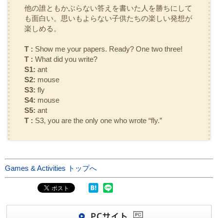
他の誰ともかぶらない答えを書いた人を勝ちにして
も面白い。思いもよらない子供たちの楽しい発想が
楽しめる。
T :
Show me your papers. Ready? One two three!
T :
What did you write?
S1:
ant
S2:
mouse
S3:
fly
S4:
mouse
S5:
ant
T :
S3, you are the only one who wrote “fly.”
Games & Activities トップへ