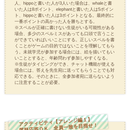
人、
hippo
と書いた人が3人いた場合は、
whale
と書
いた人は8ポイント、
elephant
と書いた人は5ポイン
ト、
hippo
と書いた人は3ポイントとなる。最終的に
一番ポイントの高かった人を勝ちとする。
※スペルが正確に書けない生徒がいる可能性がある
場合、多少のスペルミスがあっても口頭で言うこと
ができていればいいことにする。正しいスペルを書
くことがゲームの目的ではないことを理解してもら
う。未就学児が参加する場合には、絵を描いてもい
いこととすると、年齢問わず参加しやすくなる。
※生徒がタイピングができ、チャット機能が使える
場合には、答えを先生宛に送ってもらうことでも対
応できる。そのときに、全参加者宛に送らないよう
に注意することが必要。
アクティビティ【アレンジ編１】
質疑応答ＯＫ 全員一致を目指せ！