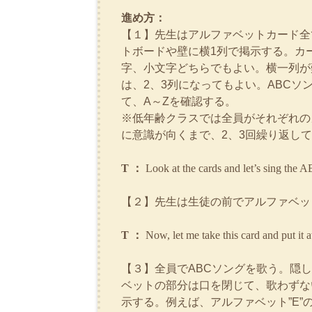
進め方：
【１】先生はアルファベットカード全
トボードや壁に横1列で掲示する。カ
字、小文字どちらでもよい。横一列が
は、2、3列になってもよい。ABCソ
て、A～Zを確認する。
※低年齢クラスでは全員がそれぞれの
に意識が向くまで、2、3回繰り返し
T ：
Look at the cards and let’s sing the 
【２】先生は生徒の前でアルファベッ
T ：
Now, let me take this card and put it 
【３】全員でABCソングを歌う。隠
ベットの部分は口を閉じて、歌わずな
示する。例えば、アルファベット”E”