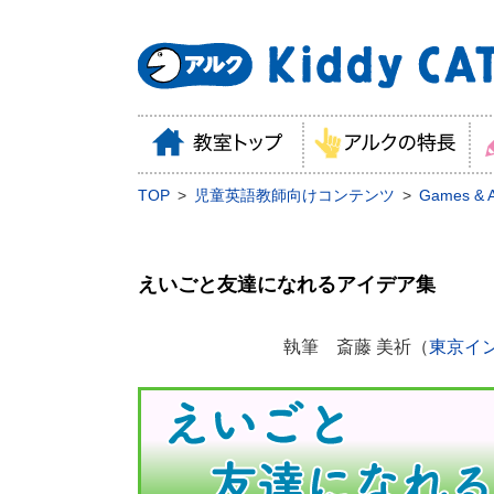
TOP
児童英語教師向けコンテンツ
Games & Ac
えいごと友達になれるアイデア集
執筆 斎藤 美祈（
東京イ