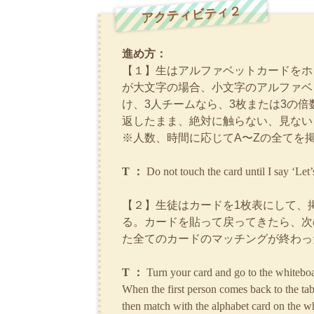
アクティビティ２
進め方：
【１】生はアルファベットカードをホ
が大文字の場合、小文字のアルファベ
け、3人チームなら、3枚または3の
返したまま、絶対に触らない、見ない
※人数、時間に応じてA〜Zの全てを
T ：
Do not touch the card until I say ‘Let’s
【２】生徒はカードを1枚表にして、
る。カードを貼って戻ってきたら、次
た全てのカードのマッチングが終わっ
T ：
Turn your card and go to the whiteboa
When the first person comes back to the tab
then match with the alphabet card on the w