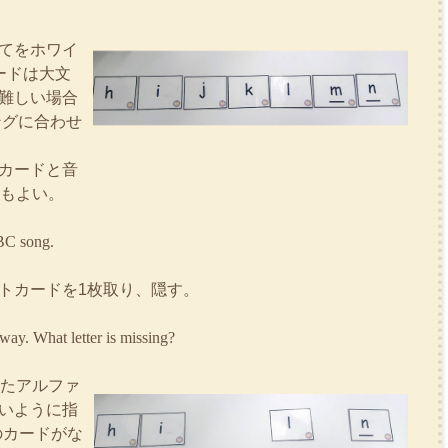
てをホワイ
ードは大文
難しい場合
ングに合わせ
カードと音
てもよい。
ABC song.
トカードを1枚取り、隠す。
away. What letter is missing?
したアルファ
いように指
のカードがな