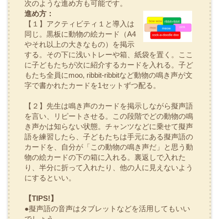
次のような進め方も可能です。
進め方：
【１】アクティビティ１と導入は
同じ。黒板に動物の絵カード（A4
やそれ以上の大きなもの）を掲示
する。その下に浅いトレーや箱、紙袋を置く。ここ
に子どもたちが次に紹介するカードを入れる。子ど
もたち全員にmoo, ribbit-ribbitなど動物の鳴き声が文
字で書かれたカードを1セットずつ配る。
【２】先生は鳴き声のカードを掲示しながら擬声語
を言い、リピートさせる。この段階でどの動物の鳴
き声かは知らない状態。チャンツなどに乗せて擬声
語を練習したら、子どもたちは手元にある擬声語の
カードを、自分が「この動物の鳴き声だ」と思う動
物の絵カードの下の箱に入れる。裏返しで入れた
り、半分に折って入れたり、他の人に見えないよう
にするといい。
【TIPS!】
●擬声語の音声はタブレットなどを活用してもいい
でしょう。