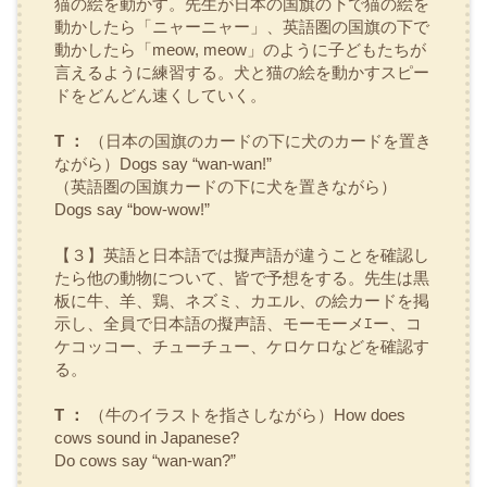
猫の絵を動かす。先生が日本の国旗の下で猫の絵を
動かしたら「ニャーニャー」、英語圏の国旗の下で
動かしたら「meow, meow」のように子どもたちが
言えるように練習する。犬と猫の絵を動かすスピー
ドをどんどん速くしていく。
T ：
（日本の国旗のカードの下に犬のカードを置き
ながら）Dogs say “wan-wan!”
（英語圏の国旗カードの下に犬を置きながら）
Dogs say “bow-wow!”
【３】英語と日本語では擬声語が違うことを確認し
たら他の動物について、皆で予想をする。先生は黒
板に牛、羊、鶏、ネズミ、カエル、の絵カードを掲
示し、全員で日本語の擬声語、モーモーメｴー、コ
ケコッコー、チューチュー、ケロケロなどを確認す
る。
T ：
（牛のイラストを指さしながら）How does
cows sound in Japanese?
Do cows say “wan-wan?”