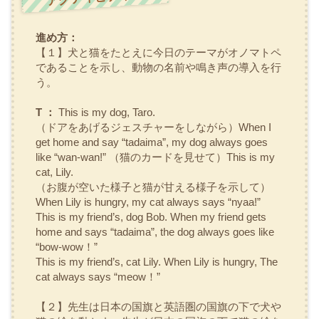
進め方：
【１】犬と猫をたとえに今日のテーマがオノマトペ
であることを示し、動物の名前や鳴き声の導入を行
う。
T ：
This is my dog, Taro.
（ドアをあげるジェスチャーをしながら）When I
get home and say “tadaima”, my dog always goes
like “wan-wan!” （猫のカードを見せて）This is my
cat, Lily.
（お腹が空いた様子と猫が甘える様子を示して）
When Lily is hungry, my cat always says “nyaa!”
This is my friend’s, dog Bob. When my friend gets
home and says “tadaima”, the dog always goes like
“bow-wow！”
This is my friend’s, cat Lily. When Lily is hungry, The
cat always says “meow！”
【２】先生は日本の国旗と英語圏の国旗の下で犬や