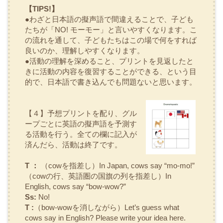
【TIPS!】
●わざと日本語の擬声語で間違えることで、子ども
たちが「NO! モーモー」と言いやすくなります。こ
の流れを通して、子どもたちはこの場で何をすれば
良いのか、理解しやすくなります。
●活動の理解を深めること、プリントを見返したと
きに活動の内容を復習することができる、という目
的で、日本語で書き込んでも問題ないと思います。
【４】予想プリントを配り、グル
ープごとに英語の擬声語を予測す
る活動を行う。全ての欄に記入が
済んだら、活動は終了です。
T ：
（cowを指差し）In Japan, cows say “mo-mo!”
（cowの行、英語圏の国旗の列を指差し）In
English, cows say “bow-wow?”
Ss:
No!
T :
（bow-wowを消しながら）Let’s guess what
cows say in English? Please write your idea here.