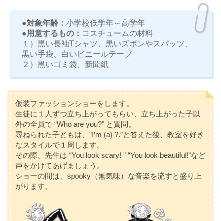
●対象年齢：
小学校低学年～高学年
●用意するもの：
コスチュームの材料
１）黒い長袖Tシャツ、黒いズボンやスパッツ、
黒い手袋、白いビニールテープ
２）黒いゴミ袋、新聞紙
仮装ファッションショーをします。
生徒に１人ずつ立ち上がってもらい、立ち上がった子以
外の全員で “Who are you?” と質問。
尋ねられた子どもは、”I’m (a) ?.”と答えた後、教室を好き
なスタイルで１周します。
その際、先生は “You look scary! ” “You look beautiful!”など
声をかけてあげましょう。
ショーの間は、spooky（無気味）な音楽を流すと盛り上
がります。