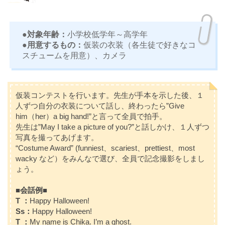
●対象年齢：
小学校低学年～高学年
●用意するもの：
仮装の衣装（各生徒で好きなコ
スチュームを用意）、カメラ
仮装コンテストを行います。先生が手本を示した後、１
人ずつ自分の衣装について話し、終わったら”Give
him（her）a big hand!”と言って全員で拍手。
先生は”May I take a picture of you?”と話しかけ、１人ずつ
写真を撮ってあげます。
“Costume Award” (funniest、scariest、prettiest、most
wacky など）をみんなで選び、全員で記念撮影をしまし
ょう。
■会話例■
T ：
Happy Halloween!
Ss：
Happy Halloween!
T ：
My name is Chika. I’m a ghost.