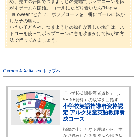
め、先生の合図でつまようじの先端でポップコーンを転
がすゲームを開始。 ゴールにたどり着いたら”Happy
Halloween!”と言い、ポップコーンを一番にゴールに転が
した子の勝ち。
小さい子どもや、つまようじの操作が難しい場合は、ス
トローを使ってポップコーンに息を吹きかけて転がす方
法で行ってみましょう。
Games & Activities トップへ
「小学校英語指導者資格」（J-
SHINE資格）の取得を目指す
小学校英語指導者資格認
定 アルク児童英語教師養
成コース
指導の土台となる理論から、実
践で必要になる教授法や指導法