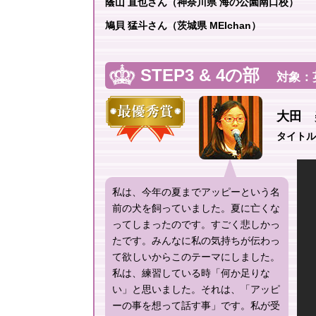
蔭山 直也さん（神奈川県 海の公園南口校）
鳩貝 猛斗さん（茨城県 MEIchan）
STEP3 & 4の部
対象：英
大田 
タイトル Th
私は、今年の夏までアッピーという名
前の犬を飼っていました。夏に亡くな
ってしまったのです。すごく悲しかっ
たです。みんなに私の気持ちが伝わっ
て欲しいからこのテーマにしました。
私は、練習している時「何か足りな
い」と思いました。それは、「アッピ
ーの事を想って話す事」です。私が受