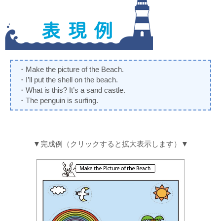
・Make the picture of the Beach.
・I’ll put the shell on the beach.
・What is this? It’s a sand castle.
・The penguin is surfing.
▼完成例（クリックすると拡大表示します）▼